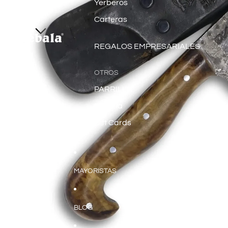
Yerberos
Carteras
REGALOS EMPRESARIALES
OTROS
PARRILLA
Platería
Gift Cards
MAYORISTAS
BLOG