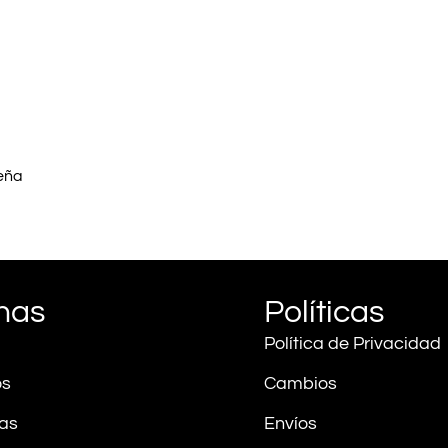
seña
nas
Políticas
Política de Privacidad
Política de privacidad
Política de reembolso
os
Cambios
Información de contacto
as
Envíos
Términos del servicio