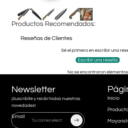
CONTACTO
Productos Recomendados:
Más
Reseñas de Clientes
Sé el primero en escribir una re
Escribir una reseña
No se encontraron elementos
Pági
Newsletter
Inicio
¡Suscribite y recibí todas nuestras
novedades!
Product
Email
Mayorist