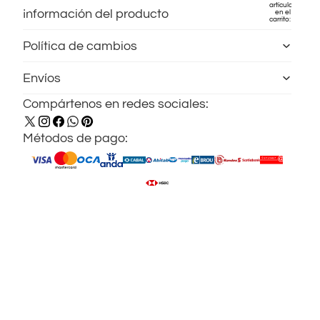
artículos
Información del producto
en el
carrito: 0
Cuenta
Política de cambios
Otras opciones de inicio de sesión
Envíos
Pedidos
Perfil
Compártenos en redes sociales:
Métodos de pago: