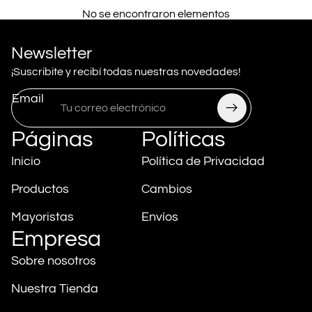
No se encontraron elementos
Newsletter
¡Suscribite y recibí todas nuestras novedades!
Email
Páginas
Políticas
Inicio
Política de Privacidad
Productos
Cambios
Mayoristas
Envíos
Empresa
Política de privacidad
Sobre nosotros
Política de reembolso
Información de contacto
Nuestra Tienda
Términos del servicio