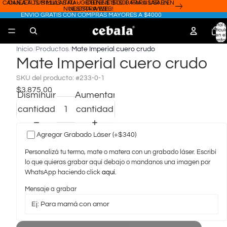
CANJEA TUS MILLAS ITAÚ - OBTENÉ $1500 PARA USAR EN
CANJEA TUS MILLAS ITAÚ - OBTENÉ $1500 PARA USAR EN
NUESTRA WEB!
NUESTRA WEB!
ENVÍO GRATIS CON COMPRAS MAYORES A $4000
Total 
artícul
en el
carrito:
Inicio
/
Productos
/
Mate Imperial cuero crudo
Mate Imperial cuero crudo
SKU del producto:
#233-0-1
$3.875,00
Disminuir
Aumentar
cantidad
cantidad
Agregar Grabado Láser (+$340)
Personalizá tu termo, mate o matera con un grabado láser. Escribí
lo que quieras grabar aquí debajo o mandanos una imagen por
WhatsApp haciendo click
aquí.
Mensaje a grabar