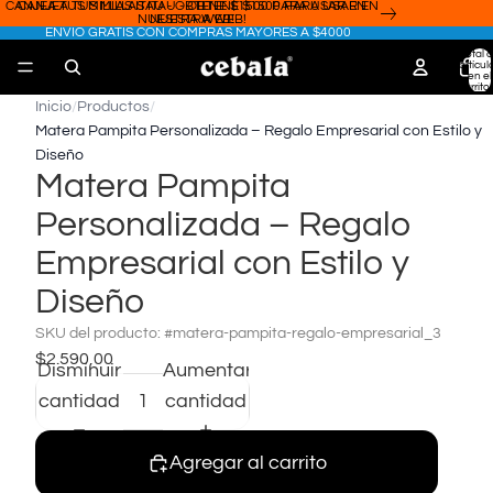
CANJEA TUS MILLAS ITAÚ - OBTENÉ $1500 PARA USAR EN
CANJEA TUS MILLAS ITAÚ - OBTENÉ $1500 PARA USAR EN
NUESTRA WEB!
NUESTRA WEB!
ENVÍO GRATIS CON COMPRAS MAYORES A $4000
Total 
artícul
en el
carrito:
Inicio
/
Productos
/
Matera Pampita Personalizada – Regalo Empresarial con Estilo y
Diseño
Matera Pampita
Personalizada – Regalo
Empresarial con Estilo y
Diseño
SKU del producto:
#matera-pampita-regalo-empresarial_3
$2.590,00
Disminuir
Aumentar
cantidad
cantidad
Agregar al carrito