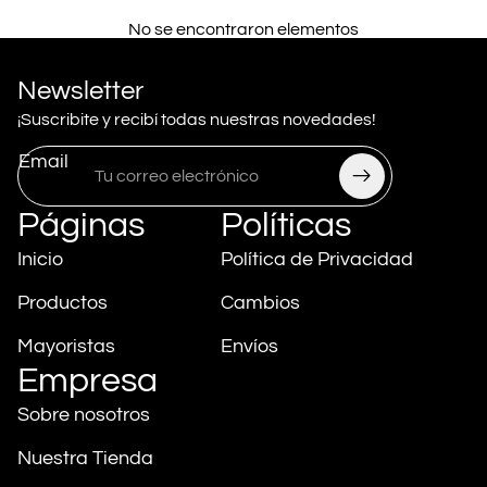
No se encontraron elementos
Newsletter
¡Suscribite y recibí todas nuestras novedades!
Email
Páginas
Políticas
Inicio
Política de Privacidad
Productos
Cambios
Mayoristas
Envíos
Empresa
Política de privacidad
Sobre nosotros
Política de reembolso
Información de contacto
Nuestra Tienda
Términos del servicio